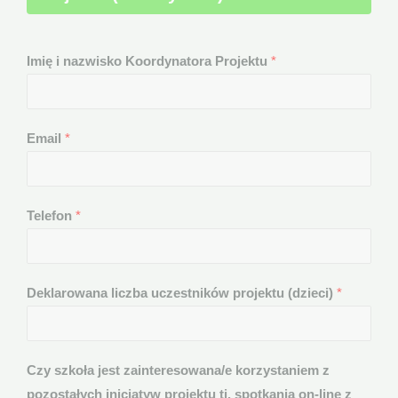
Imię i nazwisko Koordynatora Projektu
*
Email
*
Telefon
*
Deklarowana liczba uczestników projektu (dzieci)
*
Czy szkoła jest zainteresowana/e korzystaniem z
pozostałych inicjatyw projektu tj. spotkania on-line z