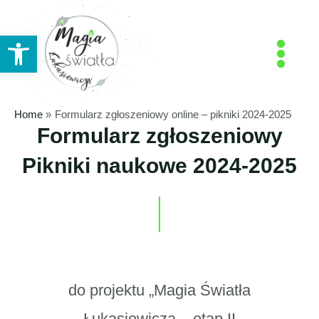
Skip
MAIN
to
Open toolbar
MENU
content
Home
Formularz zgłoszeniowy online – pikniki 2024-2025
Formularz zgłoszeniowy
Pikniki naukowe 2024-2025
do projektu „Magia Światła
Łukasiewicza – etap II