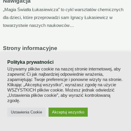
Nawigacja
„Magia Światła Łukasiewicza” to cykl warsztatów chemicznych
dla dzieci, które przeprowadzi sam Ignacy Łukasiewicz w
towarzystwie naszych naukowców…
Strony informacyjne
Polityka prywatności
Polityka prywatności
Używamy plików cookie na naszej stronie internetowej, aby
zapewnić Ci jak najbardziej odpowiednie wrażenia,
Deklaracja dostępności
zapamiętując Twoje preferencje i ponowne wizyty na stronie.
Klikając „Akceptuj wszystko”, wyrażasz zgodę na użycie
WSZYSTKICH plików cookie. Możesz jednak odwiedzić
Mapa strony
„Ustawienia plików cookie”, aby wyrazić kontrolowaną
zgodę.
Ustawienia Cookie
Akceptuj wszystko
Wszelkie prawa zastrzeżone © 2022 Magia Światła
Łukasiewicza
Realizacja
FabrykaGrafika
| Dostosowanie WCAG -